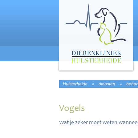
Hulsterheide
»
diensten
»
behan
Vogels
Wat je zeker moet weten wanneer 