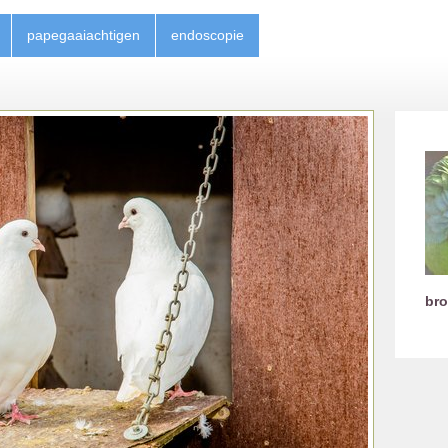
papegaaiachtigen
endoscopie
br