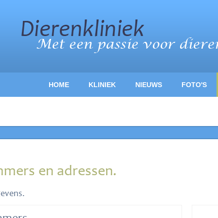
HOME
KLINIEK
NIEUWS
FOTO'S
mmers en adressen.
gevens.