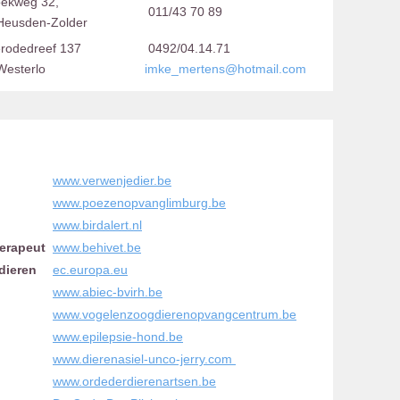
oekweg 32,
011/43 70 89
Heusden-Zolder
rodedreef 137
0492/04.14.71
Westerlo
imke_mertens@hotmail.com
www.verwenjedier.be
www.poezenopvanglimburg.be
www.birdalert.nl
herapeut
www.behivet.be
dieren
ec.europa.eu
www.abiec-bvirh.be
www.vogelenzoogdierenopvangcentrum.be
www.epilepsie-hond.be
www.dierenasiel-unco-jerry.com
www.ordederdierenartsen.be