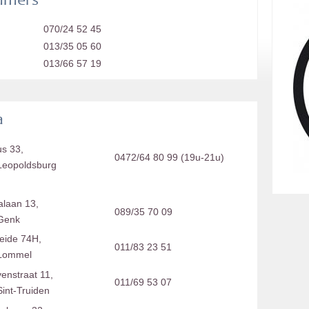
ummers
070/24 52 45
013/35 05 60
013/66 57 19
a
s 33,
0472/64 80 99 (19u-21u)
Leopoldsburg
alaan 13,
089/35 70 09
Genk
eide 74H,
011/83 23 51
Lommel
venstraat 11,
011/69 53 07
int-Truiden