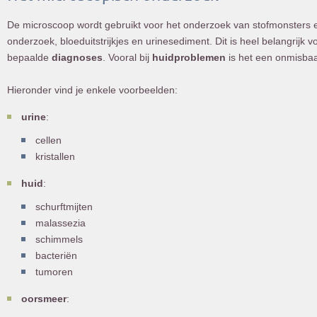
De microscoop wordt gebruikt voor het onderzoek van stofmonsters e
onderzoek, bloeduitstrijkjes en urinesediment. Dit is heel belangrijk v
bepaalde
diagnoses
. Vooral bij
huidproblemen
is het een onmisba
Hieronder vind je enkele voorbeelden:
urine
:
cellen
kristallen
huid
:
schurftmijten
malassezia
schimmels
bacteriën
tumoren
oorsmeer
: