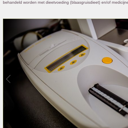
behandeld worden met dieetvoeding (blaasgruisdieet) en/of medicijn