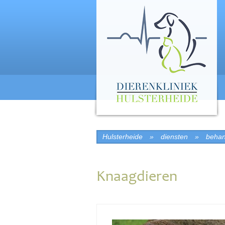
Hulsterheide
»
diensten
»
behan
Knaagdieren