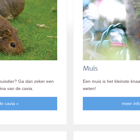
Muis
 huisdier? Ga dan zeker een
Een muis is het kleinste knaa
ina van de cavia.
weten!
de cavia »
meer inf