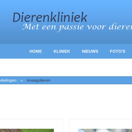
HOME
KLINIEK
NIEUWS
FOTO'S
delingen
»
knaagdieren