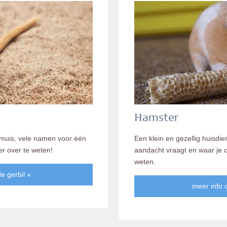
Hamster
gmuis, vele namen voor één
Een klein en gezellig huisdie
er over te weten!
aandacht vraagt en waar je 
weten.
e gerbil »
meer info 